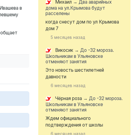
Михаил
→
Два аварийных
 Ивашева в
дома на ул.Крымова будут
расселены
рпевшему
когда снесут дом по ул Крымова
дом 7
сообщает
5 месяцев назад
Викосик
→
До -32 мороза.
Школьникам в Ульяновске
отменяют занятия
Это новость шестилетней
давности
6 месяцев назад
Чёрная роза
→
До -32 мороза.
Школьникам в Ульяновске
отменяют занятия
Ждем официального
подтверждения от школы
6 месяцев назад