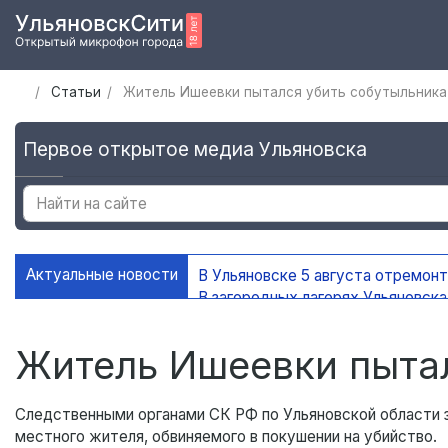
Статьи
Житель Ишеевки пытался убить собутыльника
Первое открытое медиа Ульяновска
Актуальные новости
В Ульяновске 5 августа отремон
В загородных лагерях Ульяновск
В Ульяновске открыли мемориаль
В Ульяновске ограничат движени
Житель Ишеевки пыта
Следственными органами СК РФ по Ульяновской области з
местного жителя, обвиняемого в покушении на убийство.