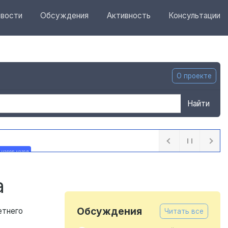
вости
Обсуждения
Активность
Консультации
О проекте
Найти
 часов назад
а
Обсуждения
етнего
Читать все