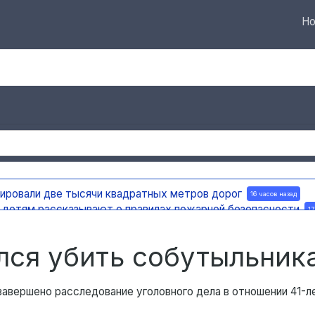
Но
тировали две тысячи квадратных метров дорог
16 часов назад
а детям рассказывают о правилах пожарной безопасности
17
ную доску в честь поэта и декабриста Рылеева
17 часов назад
е по улице Ефремова
17 часов назад
лся убить собутыльник
авершено расследование уголовного дела в отношении 41-л