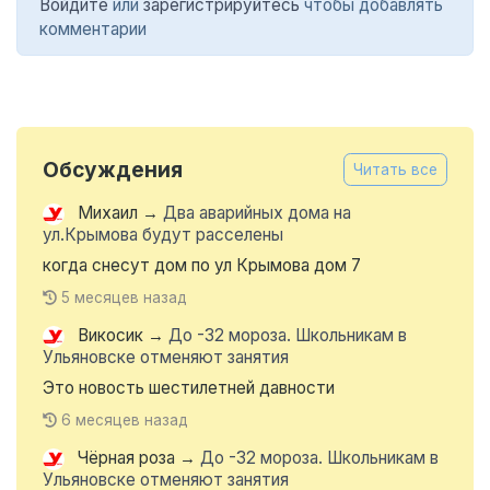
Войдите
или
зарегистрируйтесь
чтобы добавлять
комментарии
Обсуждения
Читать все
Михаил
→
Два аварийных дома на
ул.Крымова будут расселены
когда снесут дом по ул Крымова дом 7
5 месяцев назад
Викосик
→
До -32 мороза. Школьникам в
Ульяновске отменяют занятия
Это новость шестилетней давности
6 месяцев назад
Чёрная роза
→
До -32 мороза. Школьникам в
Ульяновске отменяют занятия