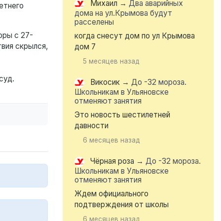
Михаил
→
Два аварийных
етнего
дома на ул.Крымова будут
расселены
оры с 27-
когда снесут дом по ул Крымова
твия скрылся,
дом 7
5 месяцев назад
суд.
Викосик
→
До -32 мороза.
Школьникам в Ульяновске
отменяют занятия
Это новость шестилетней
давности
6 месяцев назад
Чёрная роза
→
До -32 мороза.
Школьникам в Ульяновске
отменяют занятия
Ждем официального
подтверждения от школы
6 месяцев назад