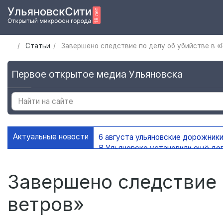
Статьи
Завершено следствие по делу об убийстве в «
Первое открытое медиа Ульяновска
Актуальные новости
6 августа ульяновские дорожники
В Ульяновске установили ещё де
На контейнерных площадках Уль
В Ульяновске благоустроено 45 
Завершено следствие 
ветров»