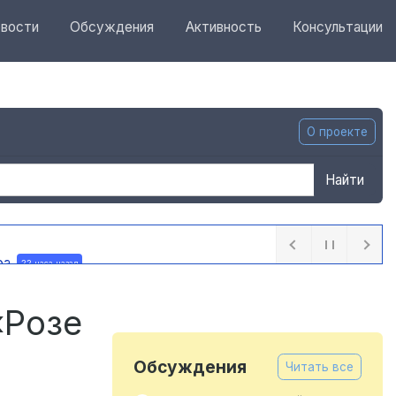
вости
Обсуждения
Активность
Консультации
О проекте
Найти
ра
22 часа назад
«Розе
Обсуждения
Читать все