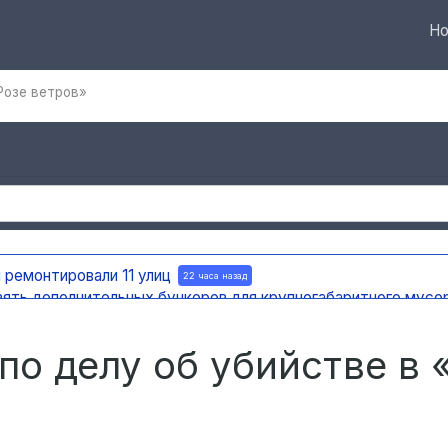
Но
Розе ветров»
 ремонтировали 11 улиц
22 часа назад
вять дополнительных бункеров для крупногабаритного мусо
яновска внедряют систему видео-аналитики
22 часа назад
мест раскопок
22 часа назад
по делу об убийстве в 