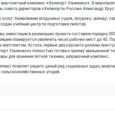
 вертолетный комплекс «Хелипорт Ульяновск». В мероприят
ль совета директоров «Хелипорты России» Александр Хрус
услуг: базирование воздушных судов, продажу, аренду, се
оздан учебный центр по подготовке пилотов.
а, инвестиции в реализацию проекта составили порядка 300
нейшем планируется увеличить число рабочих мест до 40. По
ть вертолетом. Кстати, первые два курсанта должны присту
порт Ульяновск» полностью готова к приему авиационной те
гары для хранения лётной техники, заправочный комплекс.
лекс позволит решить целый ряд социальных задач, включ
и сельскохозяйственных угодий.