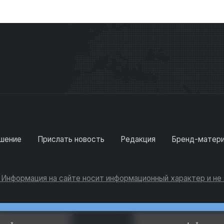
шение
Прислать новость
Редакция
Бренд-матер
. Информация на сайте носит информационный характер и н
Консультации
Добавить