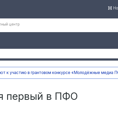
Но
тный центр
ают к участию в грантовом конкурсе «Молодёжные медиа
я первый в ПФО