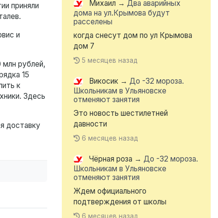
Михаил
→
Два аварийных
ии приняли
дома на ул.Крымова будут
талев.
расселены
рвис и
когда снесут дом по ул Крымова
дом 7
5 месяцев назад
 млн рублей,
рядка 15
Викосик
→
До -32 мороза.
пить к
Школьникам в Ульяновске
хники. Здесь
отменяют занятия
Это новость шестилетней
давности
ая доставку
6 месяцев назад
Чёрная роза
→
До -32 мороза.
Школьникам в Ульяновске
отменяют занятия
Ждем официального
подтверждения от школы
6 месяцев назад