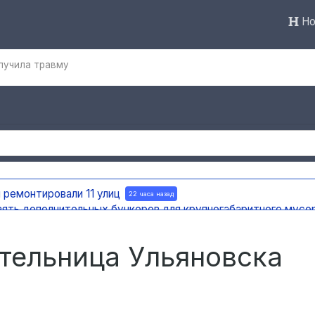
Но
лучила травму
 ремонтировали 11 улиц
22 часа назад
вять дополнительных бункеров для крупногабаритного мусо
яновска внедряют систему видео-аналитики
22 часа назад
мест раскопок
22 часа назад
ительница Ульяновска