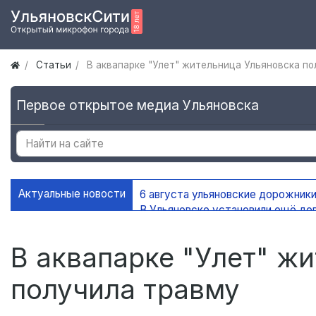
Статьи
В аквапарке "Улет" жительница Ульяновска по
Первое открытое медиа Ульяновска
Актуальные новости
6 августа ульяновские дорожники
В Ульяновске установили ещё де
На контейнерных площадках Уль
В Ульяновске благоустроено 45 
В аквапарке "Улет" ж
получила травму