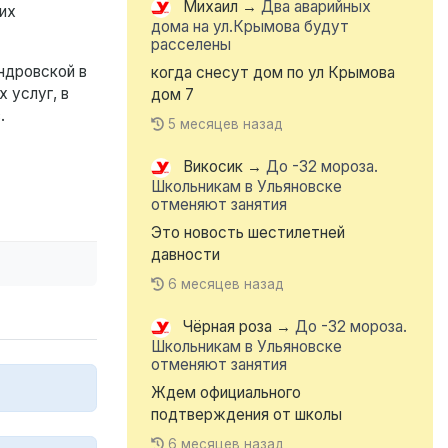
Михаил
→
Два аварийных
их
дома на ул.Крымова будут
расселены
ндровской в
когда снесут дом по ул Крымова
 услуг, в
дом 7
.
5 месяцев назад
Викосик
→
До -32 мороза.
Школьникам в Ульяновске
отменяют занятия
Это новость шестилетней
давности
6 месяцев назад
Чёрная роза
→
До -32 мороза.
Школьникам в Ульяновске
отменяют занятия
Ждем официального
подтверждения от школы
6 месяцев назад