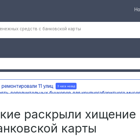
Но
енежных средств с банковской карты
 ремонтировали 11 улиц
3 часа назад
вять дополнительных бункеров для крупногабаритного мусо
яновска внедряют систему видео-аналитики
3 часа назад
мест раскопок
3 часа назад
ские раскрыли хищение
анковской карты