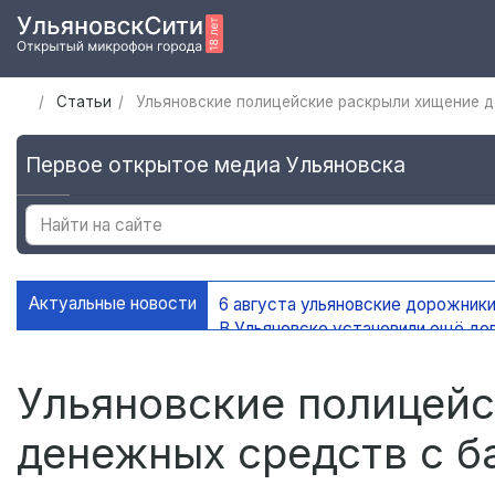
Статьи
Ульяновские полицейские раскрыли хищение д
Первое открытое медиа Ульяновска
Актуальные новости
6 августа ульяновские дорожники
В Ульяновске установили ещё де
На контейнерных площадках Уль
В Ульяновске благоустроено 45 
Ульяновские полицей
денежных средств с б