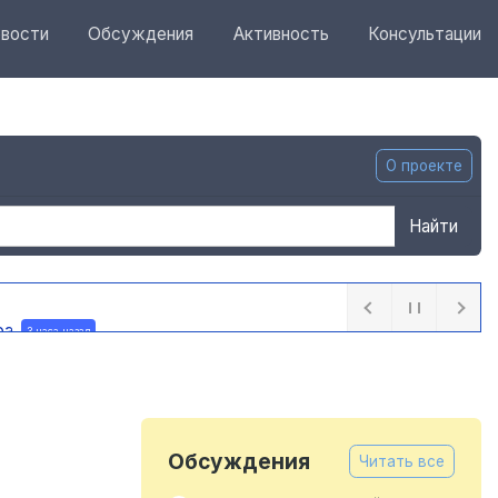
вости
Обсуждения
Активность
Консультации
О проекте
Найти
ра
3 часа назад
Обсуждения
Читать все