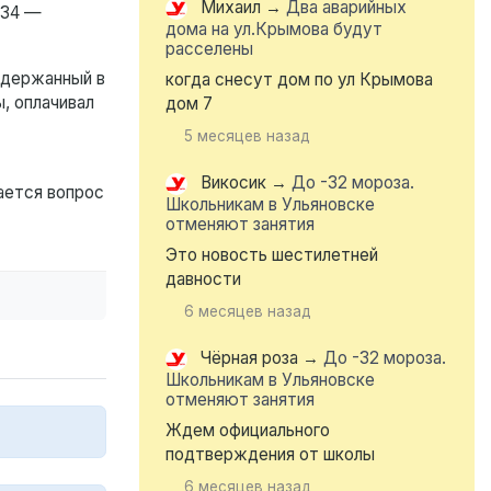
Михаил
→
Два аварийных
 34 —
дома на ул.Крымова будут
расселены
адержанный в
когда снесут дом по ул Крымова
ы, оплачивал
дом 7
5 месяцев назад
Викосик
→
До -32 мороза.
ается вопрос
Школьникам в Ульяновске
отменяют занятия
Это новость шестилетней
давности
6 месяцев назад
Чёрная роза
→
До -32 мороза.
Школьникам в Ульяновске
отменяют занятия
Ждем официального
подтверждения от школы
6 месяцев назад