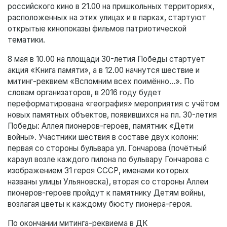
российского кино в 21.00 на пришкольных территориях,
расположенных на этих улицах и в парках, стартуют
открытые кинопоказы фильмов патриотической
тематики.
8 мая в 10.00 на площади 30-летия Победы стартует
акция «Книга памяти», а в 12.00 начнутся шествие и
митинг-реквием «Вспомним всех поимённо…». По
словам организаторов, в 2016 году будет
переформатирована «география» мероприятия с учётом
новых памятных объектов, появившихся на пл. 30-летия
Победы: Аллея пионеров-героев, памятник «Дети
войны». Участники шествия в составе двух колонн:
первая со стороны бульвара ул. Гончарова (почётный
караул возле каждого пилона по бульвару Гончарова с
изображением 31 героя СССР, именами которых
названы улицы Ульяновска), вторая со стороны Аллеи
пионеров-героев пройдут к памятнику Детям войны,
возлагая цветы к каждому бюсту пионера-героя.
По окончании митинга-реквиема в ДК