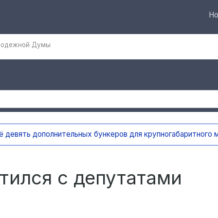
Но
олодежной Думы
вять дополнительных бункеров для крупногабаритного мусо
тился с депутатами