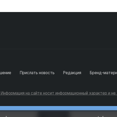
шение
Прислать новость
Редакция
Бренд-матер
. Информация на сайте носит информационный характер и н
Консультации
Добавить