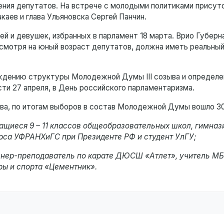
ения депутатов. На встрече с молодыми политиками присут
аев и глава Ульяновска Сергей Панчин.
ей и девушек, избранных в парламент 18 марта. Врио Губерн
смотря на юный возраст депутатов, должна иметь реальный
уждению структуры Молодежной Думы III созыва и определе
сти 27 апреля, в День российского парламентаризма.
ва, по итогам выборов в состав Молодежной Думы вошло 30
учащиеся 9 – 11 классов общеобразовательных школ, гимназ
курса УФРАНХиГС при Президенте РФ и студент УлГУ;
 тренер-преподаватель по карате ДЮСШ «Атлет», учитель 
ры и спорта «Цементник».