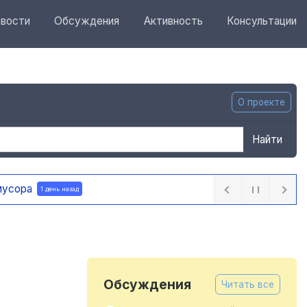
вости
Обсуждения
Активность
Консультации
О проекте
Найти
ра
1 день назад
Обсуждения
Читать все