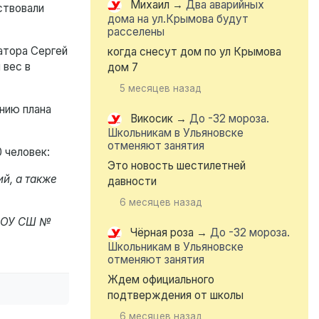
Михаил
→
Два аварийных
ствовали
дома на ул.Крымова будут
расселены
атора Сергей
когда снесут дом по ул Крымова
 вес в
дом 7
5 месяцев назад
нию плана
Викосик
→
До -32 мороза.
Школьникам в Ульяновске
отменяют занятия
 человек:
Это новость шестилетней
ий, а также
давности
6 месяцев назад
МБОУ СШ №
Чёрная роза
→
До -32 мороза.
Школьникам в Ульяновске
отменяют занятия
Ждем официального
подтверждения от школы
6 месяцев назад