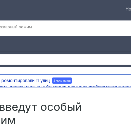
Но
опожарный режим
 ремонтировали 11 улиц
2 часа назад
вять дополнительных бункеров для крупногабаритного мусо
яновска внедряют систему видео-аналитики
2 часа назад
мест раскопок
2 часа назад
 введут особый
жим