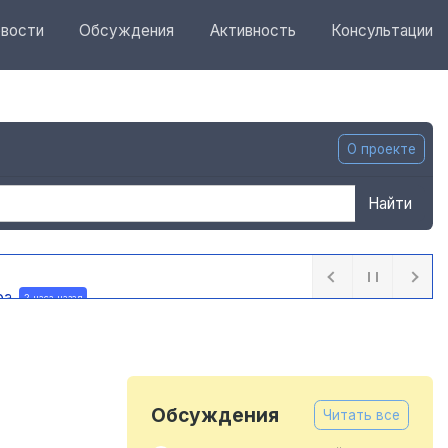
вости
Обсуждения
Активность
Консультации
О проекте
Найти
ра
2 часа назад
Обсуждения
Читать все