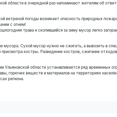
кой области в очередной раз напоминают жителям об отве
ой ветреной погоды возникает опасность природных пожаро
ении с огнем!
ошлогодняя трава и скопившийся за зиму мусор легко загор
 мусора. Сухой мусор нужно не сжигать, а вывозить в спе
з присмотра костры. Разведение костров, сжигание отходов
и Ульяновской области устанавливается ряд временных огр
равы, горючих веществ и материалов на территориях населё
есах региона.