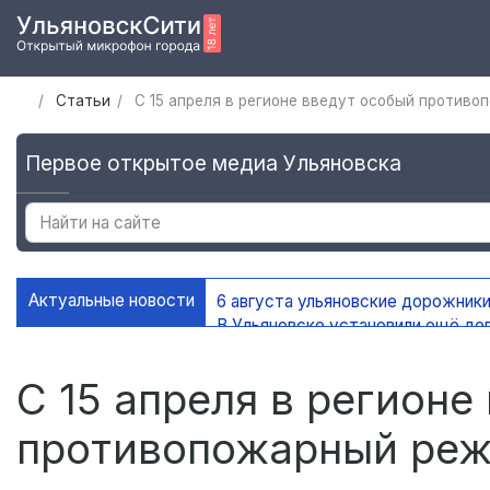
Статьи
С 15 апреля в регионе введут особый против
Первое открытое медиа Ульяновска
Актуальные новости
6 августа ульяновские дорожники
В Ульяновске установили ещё де
На контейнерных площадках Уль
В Ульяновске благоустроено 45 
С 15 апреля в регионе
противопожарный ре