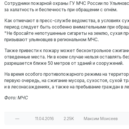
Сотрудники пожарной охраны ГУ МЧС России по Ульяновс
за халатность и беспечность при обращении с огнём.
Как отмечают в пресс-службе ведомства, в условиях сух
период следует быть особенно внимательными при обращ
"Не бросайте непотушенные сигареты на землю, сухая пр
призывают ульяновцев в региональном МЧС.
Также привести к пожару может бесконтрольное сжигание
отведенные места. Ни в коем случае нельзя оставлять бе
разрешается ближе 50 метров от зданий и сооружений.
На время особого противопожарного режима на территори
первую очередь, на сжигание мусора, сухостоя, сухой т
и в лесонасаждениях, а также на пребывание граждан в л
Фото: МЧС
—
11.04.2016
2.25K
Максим Моисеев