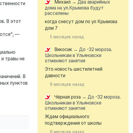
Михаил
→
Два аварийных
тственности
дома на ул.Крымова будут
расселены
в. В этот
когда снесут дом по ул Крымова
дом 7
аются", —
5 месяцев назад
Викосик
→
До -32 мороза.
циально
Школьникам в Ульяновске
 и травы не
отменяют занятия
Это новость шестилетней
давности
аничений. В
нных пунктов
6 месяцев назад
Чёрная роза
→
До -32 мороза.
Школьникам в Ульяновске
отменяют занятия
Ждем официального
подтверждения от школы
6 месяцев назад