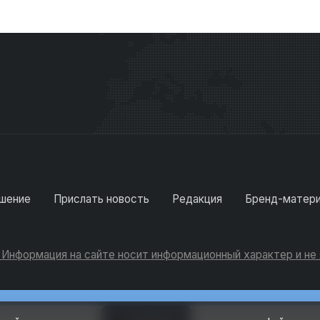
шение
Прислать новость
Редакция
Бренд-матер
. Информация на сайте носит информационный характер и н
Консультации
Добавить