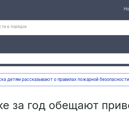
Но
сти в порядок
а детям рассказывают о правилах пожарной безопасности
18
е за год обещают прив