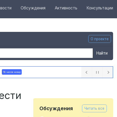
вости
Обсуждения
Активность
Консультации
О проекте
Найти
 часов назад
ести
Обсуждения
Читать все