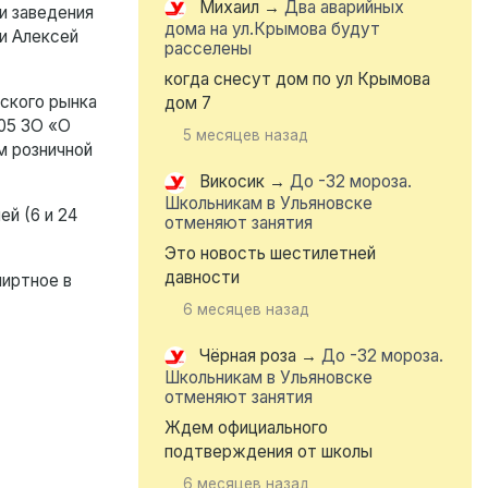
Михаил
→
Два аварийных
и заведения
дома на ул.Крымова будут
ии Алексей
расселены
когда снесут дом по ул Крымова
ьского рынка
дом 7
105 ЗО «О
5 месяцев назад
м розничной
Викосик
→
До -32 мороза.
Школьникам в Ульяновске
й (6 и 24
отменяют занятия
Это новость шестилетней
давности
пиртное в
6 месяцев назад
Чёрная роза
→
До -32 мороза.
Школьникам в Ульяновске
отменяют занятия
Ждем официального
подтверждения от школы
6 месяцев назад