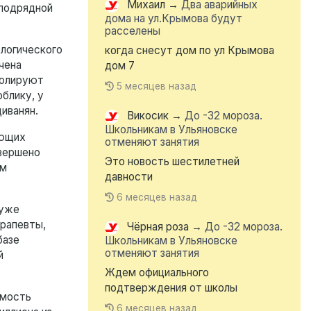
Михаил
→
Два аварийных
 подрядной
дома на ул.Крымова будут
расселены
ологического
когда снесут дом по ул Крымова
чена
дом 7
ролируют
5 месяцев назад
блику, у
иванян.
Викосик
→
До -32 мороза.
Школьникам в Ульяновске
ающих
отменяют занятия
авершено
Это новость шестилетней
ом
давности
6 месяцев назад
 уже
ерапевты,
Чёрная роза
→
До -32 мороза.
базе
Школьникам в Ульяновске
отменяют занятия
й
Ждем официального
подтверждения от школы
имость
6 месяцев назад