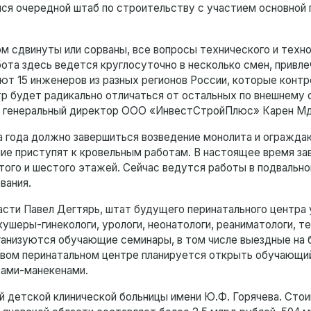
ся очередной штаб по строительству с участием основной
м сдвинуты или сорваны, все вопросы технического и техн
та здесь ведется круглосуточно в несколько смен, привле
ают 15 инженеров из разных регионов России, которые конт
р будет радикально отличаться от остальных по внешнему о
л генеральный директор ООО «ИнвестСтройПлюс» Карен Мд
ца года должно завершиться возведение монолита и огражд
чие приступят к кровельным работам. В настоящее время з
пятого и шестого этажей. Сейчас ведутся работы в подвальн
вания.
асти Павел Дегтярь, штат будущего перинатального центра
ушеры-гинекологи, урологи, неонатологи, реаниматологи, т
ганизуются обучающие семинары, в том числе выездные на 
овом перинатальном центре планируется открыть обучающи
тами-манекенами.
й детской клинической больницы имени Ю.Ф. Горячева. Сто