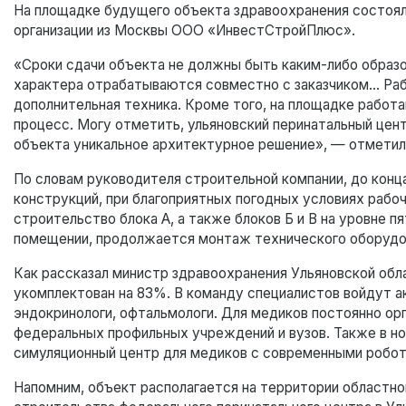
На площадке будущего объекта здравоохранения состоял
организации из Москвы ООО «ИнвестСтройПлюс».
«Сроки сдачи объекта не должны быть каким-либо образо
характера отрабатываются совместно с заказчиком… Рабо
дополнительная техника. Кроме того, на площадке работ
процесс. Могу отметить, ульяновский перинатальный цент
объекта уникальное архитектурное решение», — отмети
По словам руководителя строительной компании, до кон
конструкций, при благоприятных погодных условиях рабо
строительство блока А, а также блоков Б и В на уровне 
помещении, продолжается монтаж технического оборудо
Как рассказал министр здравоохранения Ульяновской обл
укомплектован на 83%. В команду специалистов войдут ак
эндокринологи, офтальмологи. Для медиков постоянно ор
федеральных профильных учреждений и вузов. Также в н
симуляционный центр для медиков с современными робо
Напомним, объект располагается на территории областно