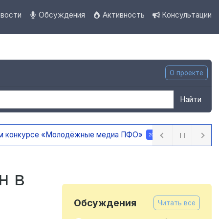
вости
Обсуждения
Активность
Консультации
О проекте
Найти
 ПФО»
20 часов назад
н в
Обсуждения
Читать все