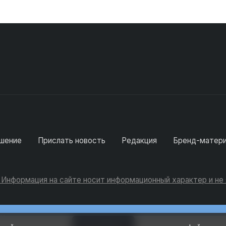
шение
Прислать новость
Редакция
Бренд-матер
. Информация на сайте носит информационный характер и н
Консультации
Добавить