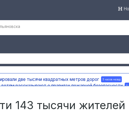
Но
Ульяновска
тировали две тысячи квадратных метров дорог
5 часов назад
а детям рассказывают о правилах пожарной безопасности
5 
ную доску в честь поэта и декабриста Рылеева
5 часов назад
е по улице Ефремова
5 часов назад
чти 143 тысячи жителей