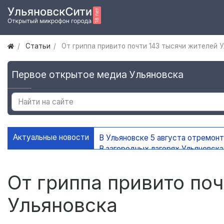
Статьи
От гриппа привито почти 143 тысячи жителей 
Первое открытое медиа Ульяновска
Актуальные новости
В Ульяновске 5 августа отремон
В загородных лагерях Ульяновск
В Ульяновске открыли мемориаль
В Ульяновске ограничат движени
От гриппа привито по
Ульяновска