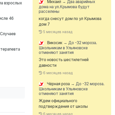
Михаил
→
Два аварийных
ппа взрослых
дома на ул.Крымова будут
расселены
исле 46
когда снесут дом по ул Крымова
дом 7
5 месяцев назад
 Случаев
Викосик
→
До -32 мороза.
Школьникам в Ульяновске
-терапевта
отменяют занятия
Это новость шестилетней
давности
6 месяцев назад
Чёрная роза
→
До -32 мороза.
Школьникам в Ульяновске
отменяют занятия
Ждем официального
подтверждения от школы
6 месяцев назад