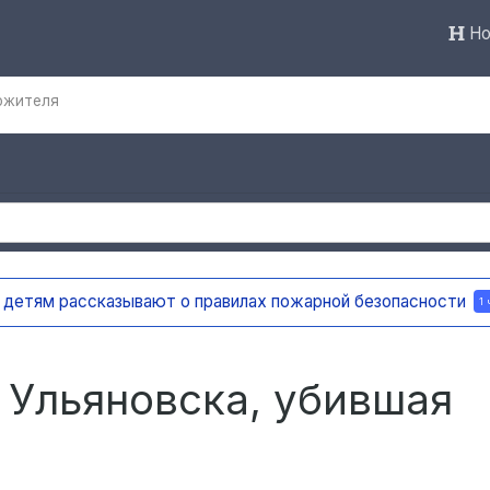
Но
ожителя
и мемориальную доску в честь поэта и декабриста Рылеев
 Ульяновска, убившая