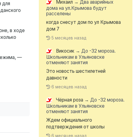
Михаил
→
Два аварийных
 для
дома на ул.Крымова будут
жданского
расселены
когда снесут дом по ул Крымова
дом 7
оне, в ходе
сколько
5 месяцев назад
Викосик
→
До -32 мороза.
Школьникам в Ульяновске
режима, —
отменяют занятия
Это новость шестилетней
давности
6 месяцев назад
Чёрная роза
→
До -32 мороза.
Школьникам в Ульяновске
отменяют занятия
Ждем официального
подтверждения от школы
6 месяцев назад