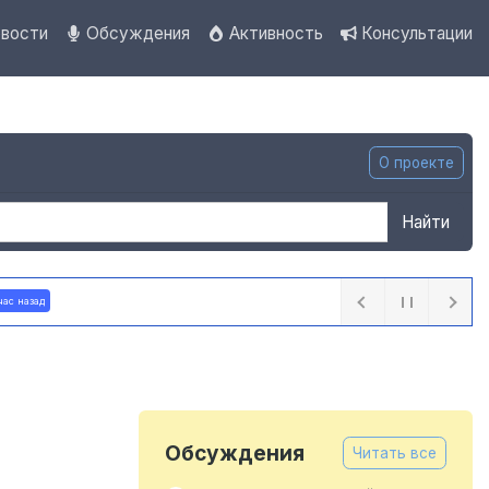
вости
Обсуждения
Активность
Консультации
О проекте
Найти
а
1 час назад
Обсуждения
Читать все