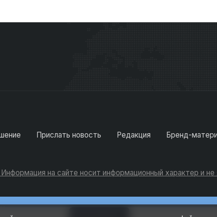
шение
Прислать новость
Редакция
Бренд-матер
. Информация на сайте носит информационный характер и н
Консультации
Добавить