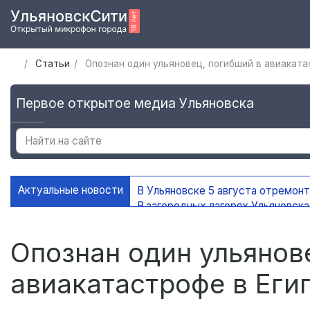
Статьи
Опознан один ульяновец, погибший в авиаката
Первое открытое медиа Ульяновска
Актуальные новости
В Ульяновске 5 августа отремон
В загородных лагерях Ульяновск
В Ульяновске открыли мемориаль
В Ульяновске ограничат движени
Опознан один ульянов
авиакатастрофе в Еги