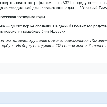
ов жертв авиакатастрофы самолёта А321 процедура — опозн
да на сегодняшней день опознан лишь один — 33-летний Тим
 проживал последние годы.
ва — до сих пор не опознано. На данный момент его родств
ьяновске, на кладбище близ Ишеевки.
Египтом потерпел крушение самолет авикомпании «Когалы
рбург. На борту находились 217 пассажиров и 7 членов 