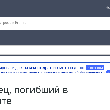
Но
строфе в Египте
тировали две тысячи квадратных метров дорог
7 часов назад
а детям рассказывают о правилах пожарной безопасности
7 
ную доску в честь поэта и декабриста Рылеева
7 часов назад
е по улице Ефремова
7 часов назад
ец, погибший в
пте