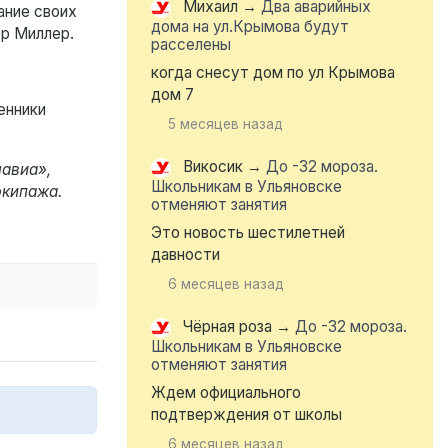
Михаил
→
Два аварийных
ание своих
дома на ул.Крымова будут
ур Миллер.
расселены
когда снесут дом по ул Крымова
дом 7
енники
5 месяцев назад
Викосик
→
До -32 мороза.
мавиа»,
Школьникам в Ульяновске
экипажа.
отменяют занятия
Это новость шестилетней
давности
6 месяцев назад
Чёрная роза
→
До -32 мороза.
Школьникам в Ульяновске
отменяют занятия
Ждем официального
подтверждения от школы
6 месяцев назад