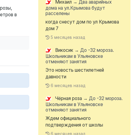
Михаил
→
Два аварийных
розы,
дома на ул.Крымова будут
расселены
етров в
когда снесут дом по ул Крымова
дом 7
5 месяцев назад
Викосик
→
До -32 мороза.
Школьникам в Ульяновске
отменяют занятия
Это новость шестилетней
давности
6 месяцев назад
Чёрная роза
→
До -32 мороза.
Школьникам в Ульяновске
отменяют занятия
Ждем официального
подтверждения от школы
6 месяцев назад