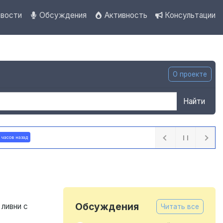
вости
Обсуждения
Активность
Консультации
О проекте
Найти
В Ульяновске открыли мемориальную доску в
честь поэта и декабриста Рылеева
19 часов назад
Обсуждения
ливни с
Читать все