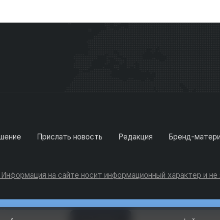
шение
Прислать новость
Редакция
Бренд-матер
. Информация на сайте носит информационный характер и н
Консультации
Добавить