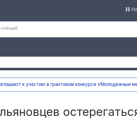
Но
я клещей
ают к участию в грантовом конкурсе «Молодёжные медиа
льяновцев остерегатьс