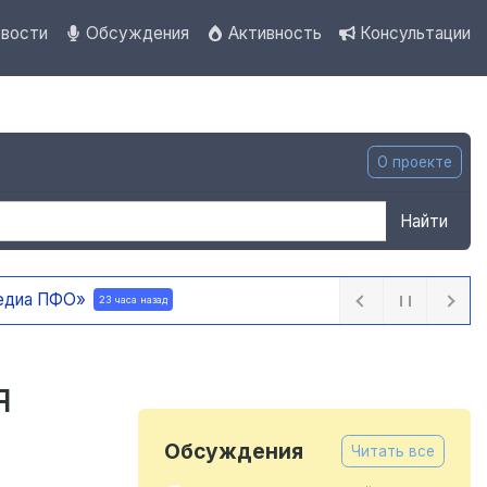
вости
Обсуждения
Активность
Консультации
О проекте
Найти
 ПФО»
23 часа назад
я
Обсуждения
Читать все