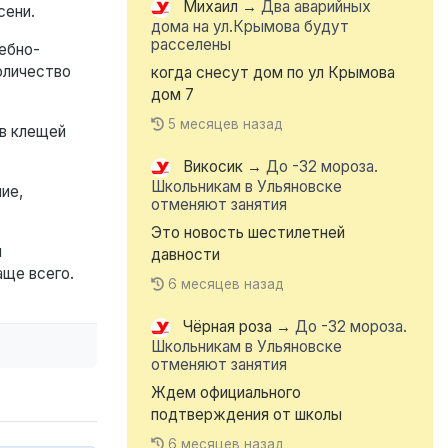
Михаил
→
Два аварийных
сени.
дома на ул.Крымова будут
расселены
ебно-
оличество
когда снесут дом по ул Крымова
дом 7
5 месяцев назад
ов клещей
Викосик
→
До -32 мороза.
Школьникам в Ульяновске
ие,
отменяют занятия
Это новость шестилетней
м
давности
аще всего.
6 месяцев назад
Чёрная роза
→
До -32 мороза.
Школьникам в Ульяновске
отменяют занятия
Ждем официального
подтверждения от школы
6 месяцев назад