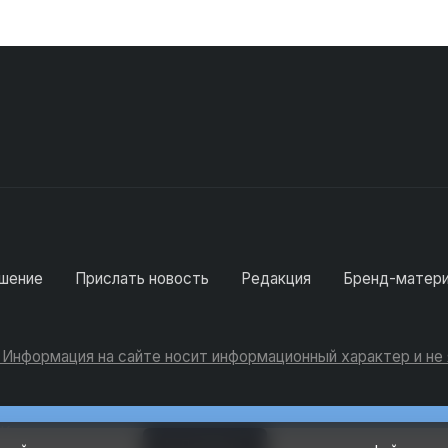
шение
Прислать новость
Редакция
Бренд-матер
. Информация на сайте носит информационный характер и н
Консультации
Добавить