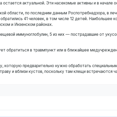
а остается актуальной. Эти насекомые активны и в начале о
ой области, по последним данным Роспотребнадзора, в леч
братились 41 человек, в том числе 12 детей. Наибольшее к
нском и Инзенском районах.
лещевой иммуноглобулин, 5 из них — пострадавшие от укус
ует обратиться в травмпункт или в ближайшее медучрежден
ду, которую предварительно нужно обработать специальны
траву и вблизи кустов, поскольку там клещи встречаются ч