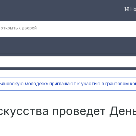
Но
 открытых дверей
ают к участию в грантовом конкурсе «Молодёжные медиа
скусства проведет Ден