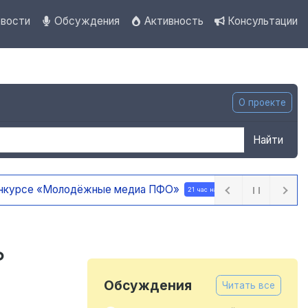
вости
Обсуждения
Активность
Консультации
О проекте
Найти
 ПФО»
21 час назад
ь
Обсуждения
Читать все