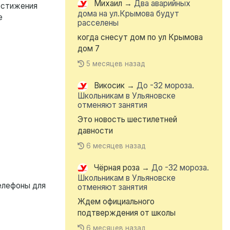
Михаил
→
Два аварийных
достижения
дома на ул.Крымова будут
е
расселены
когда снесут дом по ул Крымова
дом 7
5 месяцев назад
Викосик
→
До -32 мороза.
Школьникам в Ульяновске
отменяют занятия
Это новость шестилетней
давности
6 месяцев назад
Чёрная роза
→
До -32 мороза.
Школьникам в Ульяновске
Телефоны для
отменяют занятия
Ждем официального
подтверждения от школы
6 месяцев назад