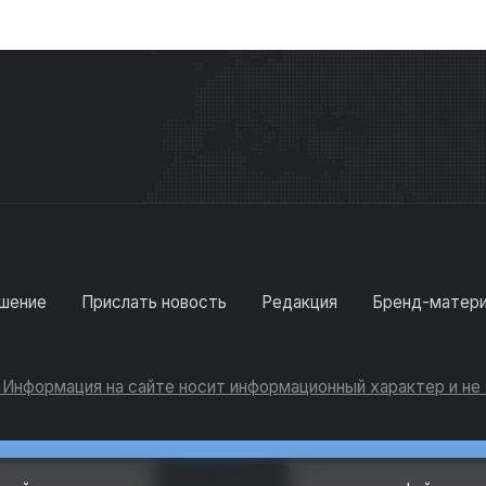
шение
Прислать новость
Редакция
Бренд-матер
. Информация на сайте носит информационный характер и н
Консультации
Добавить