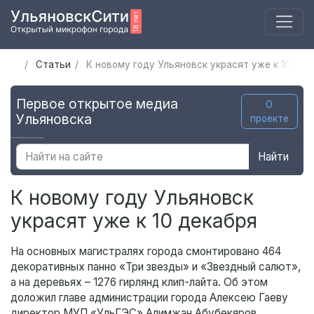
Статьи
К новому году Ульяновск украсят уже к 10 дек
Первое открытое медиа
О
Ульяновска
проекте
Найти
К новому году Ульяновск
украсят уже к 10 декабря
На основных магистралях города смонтировано 464
декоративных панно «Три звезды» и «Звездный салют»,
а на деревьях – 1276 гирлянд клип-лайта. Об этом
доложил главе администрации города Алексею Гаеву
директор МУП «УльГЭС» Алимжан Абубекяров.