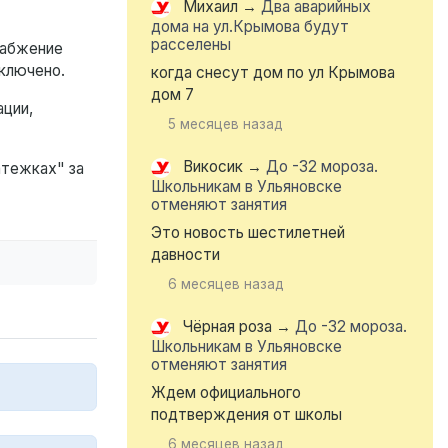
Михаил
→
Два аварийных
дома на ул.Крымова будут
расселены
набжение
ключено.
когда снесут дом по ул Крымова
дом 7
ации,
5 месяцев назад
Викосик
→
До -32 мороза.
атежках" за
Школьникам в Ульяновске
отменяют занятия
Это новость шестилетней
давности
6 месяцев назад
Чёрная роза
→
До -32 мороза.
Школьникам в Ульяновске
отменяют занятия
Ждем официального
подтверждения от школы
6 месяцев назад