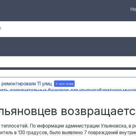
Но
я
 ремонтировали 11 улиц
2 часа назад
вять дополнительных бункеров для крупногабаритного мусо
яновска внедряют систему видео-аналитики
2 часа назад
мест раскопок
2 часа назад
ульяновцев возвращаетс
теплосетей. По информации администрации Ульяновска, в р
ситель в 130 градусов, было выявлено 7 повреждений внутр