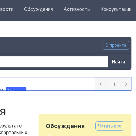
вости
Обсуждения
Активность
Консультации
О проекте
Найти
ра
2 часа назад
я
Обсуждения
езультате
Читать все
иквартальных