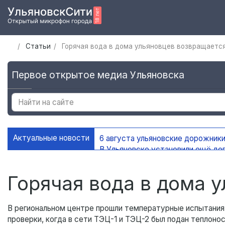
Статьи
Горячая вода в дома ульяновцев возвращаетс
Первое открытое медиа Ульяновска
Актуальные новости
6 августа ульяновские дорожники
В Ульяновске установили ещё де
На контейнерных площадках Уль
В Ульяновске благоустроено 45 
Горячая вода в дома 
В региональном центре прошли температурные испытания 
проверки, когда в сети ТЭЦ-1 и ТЭЦ-2 был подан теплоно