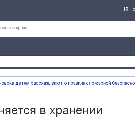
Но
тиков и краже
а детям рассказывают о правилах пожарной безопасности
18
яется в хранении