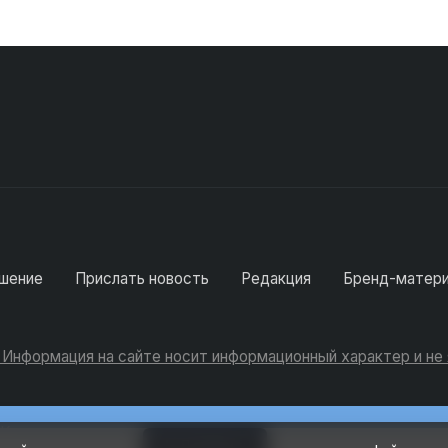
шение
Прислать новость
Редакция
Бренд-матер
. Информация на сайте носит информационный характер и н
Консультации
Добавить