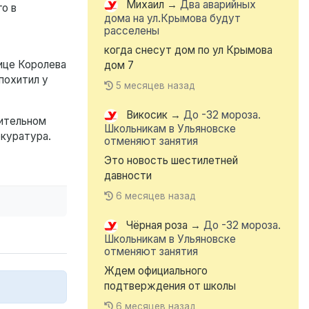
Михаил
→
Два аварийных
о в
дома на ул.Крымова будут
расселены
когда снесут дом по ул Крымова
ице Королева
дом 7
похитил у
5 месяцев назад
Викосик
→
До -32 мороза.
чительном
Школьникам в Ульяновске
окуратура.
отменяют занятия
Это новость шестилетней
давности
6 месяцев назад
Чёрная роза
→
До -32 мороза.
Школьникам в Ульяновске
отменяют занятия
Ждем официального
подтверждения от школы
6 месяцев назад