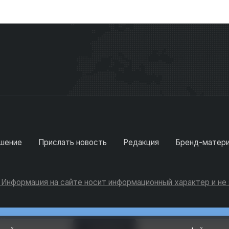
шение
Прислать новость
Редакция
Бренд-матер
. Информация на сайте носит информационный характер и н
Консультации
Добавить