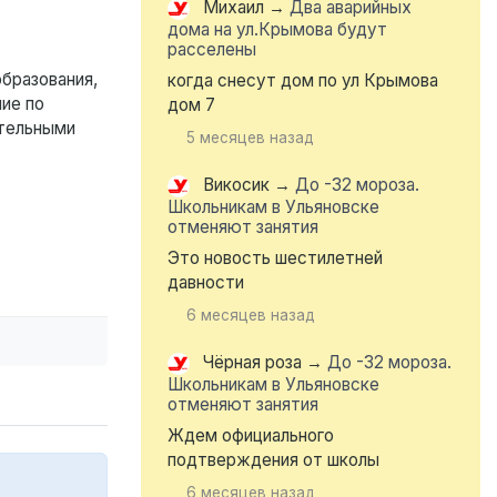
Михаил
→
Два аварийных
дома на ул.Крымова будут
расселены
бразования,
когда снесут дом по ул Крымова
ие по
дом 7
ительными
5 месяцев назад
Викосик
→
До -32 мороза.
Школьникам в Ульяновске
отменяют занятия
Это новость шестилетней
давности
6 месяцев назад
Чёрная роза
→
До -32 мороза.
Школьникам в Ульяновске
отменяют занятия
Ждем официального
подтверждения от школы
6 месяцев назад