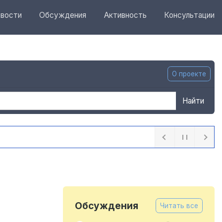
вости
Обсуждения
Активность
Консультации
О проекте
Найти
ли ещё девять дополнительных бункеров для
ра
33 минуты назад
Обсуждения
Читать все