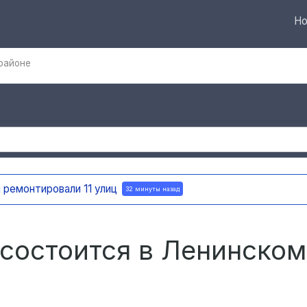
Но
районе
В Ульяновске установи
крупногабаритного мусо
состоится в Ленинском