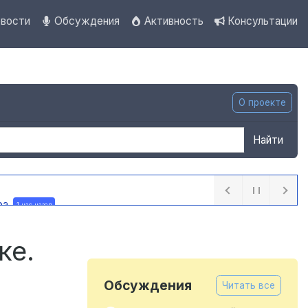
вости
Обсуждения
Активность
Консультации
О проекте
Найти
ра
1 час назад
ке.
Обсуждения
Читать все