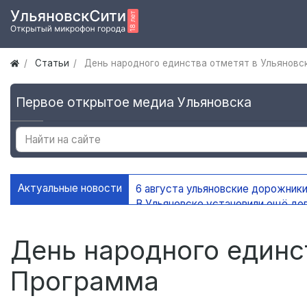
Статьи
День народного единства отметят в Ульяновс
Первое открытое медиа Ульяновска
Актуальные новости
6 августа ульяновские дорожники
В Ульяновске установили ещё де
На контейнерных площадках Уль
В Ульяновске благоустроено 45 
День народного единс
Программа