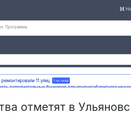
Но
ке. Программа
 ремонтировали 11 улиц
1 час назад
вять дополнительных бункеров для крупногабаритного мусо
яновска внедряют систему видео-аналитики
1 час назад
мест раскопок
1 час назад
тва отметят в Ульяновс