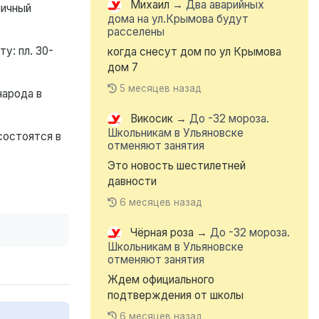
Михаил
→
Два аварийных
ничный
дома на ул.Крымова будут
расселены
у: пл. 30-
когда снесут дом по ул Крымова
дом 7
5 месяцев назад
народа в
Викосик
→
До -32 мороза.
Школьникам в Ульяновске
состоятся в
отменяют занятия
Это новость шестилетней
давности
6 месяцев назад
Чёрная роза
→
До -32 мороза.
Школьникам в Ульяновске
отменяют занятия
Ждем официального
подтверждения от школы
6 месяцев назад