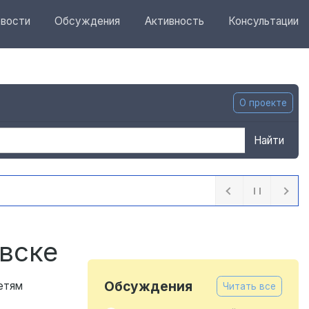
вости
Обсуждения
Активность
Консультации
О проекте
Найти
 часа назад
овске
Обсуждения
детям
Читать все