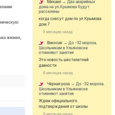
Михаил
→
Два аварийных
елании
дома на ул.Крымова будут
расселены
когда снесут дом по ул Крымова
иническую
дом 7
5 месяцев назад
ыка жизни»,
Викосик
→
До -32 мороза.
Школьникам в Ульяновске
отменяют занятия
Это новость шестилетней
давности
6 месяцев назад
Чёрная роза
→
До -32 мороза.
Школьникам в Ульяновске
отменяют занятия
Ждем официального
подтверждения от школы
6 месяцев назад