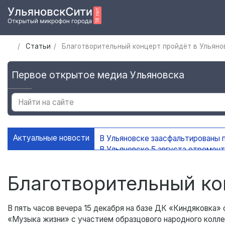
Статьи
Благотворительный концерт пройдёт в Ульяно
Первое открытое медиа Ульяновска
Актуальные новости
В Ульяновске заасфальтированы
В Ульяновске 5 августа отремон
В загородных лагерях Ульяновск
В Ульяновске открыли мемориаль
Благотворительный ко
В пять часов вечера 15 декабря на базе ДК «Киндяковка
«Музыка жизни» с участием образцового народного колл