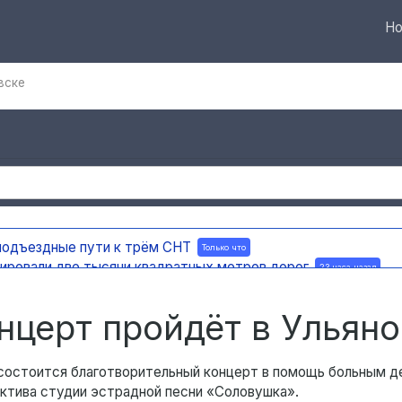
Но
вске
 подъездные пути к трём СНТ
Только что
тировали две тысячи квадратных метров дорог
23 часа назад
а детям рассказывают о правилах пожарной безопасности
23
ную доску в честь поэта и декабриста Рылеева
23 часа назад
нцерт пройдёт в Ульян
» состоится благотворительный концерт в помощь больным 
ектива студии эстрадной песни «Соловушка».