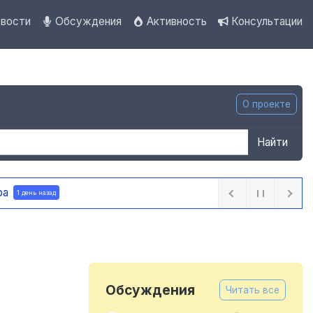
вости
Обсуждения
Активность
Консультации
О проекте
Найти
овска внедряют систему видео-аналитики
1 день назад
Обсуждения
Читать все