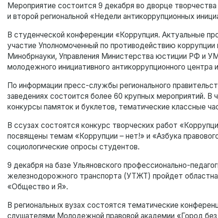
Мероприятие состоится 9 декабря во дворце творчества
и второй региональной «Недели антикоррупционных иници
В студенческой конференции «Коррупция. Актуальные пр
участие Уполномоченный по противодействию коррупции в
Минобрнауки, Управления Министерства юстиции РФ и УМ
молодежного инициативного антикоррупционного центра и
По информации пресс-службы регионального правительств
заведениях состоится более 60 крупных мероприятий. В ч
конкурсы памяток и буклетов, тематические классные ча
В ссузах состоятся конкурс творческих работ «Коррупци
посвящены темам «Коррупции – нет!» и «Азбука правовог
социологические опросы студентов.
9 декабря на базе Ульяновского профессионально-педаго
железнодорожного транспорта (УТЖТ) пройдет областная 
«Общество и Я».
В региональных вузах состоятся тематические конференци
слушателями Молодежной правовой академии «Город без 