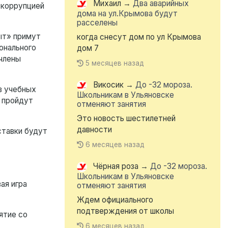
Михаил
→
Два аварийных
 коррупцией
дома на ул.Крымова будут
расселены
ыт» примут
когда снесут дом по ул Крымова
онального
дом 7
члены
5 месяцев назад
Викосик
→
До -32 мороза.
в учебных
Школьникам в Ульяновске
х пройдут
отменяют занятия
Это новость шестилетней
давности
ставки будут
6 месяцев назад
Чёрная роза
→
До -32 мороза.
Школьникам в Ульяновске
ая игра
отменяют занятия
Ждем официального
подтверждения от школы
ятие со
6 месяцев назад