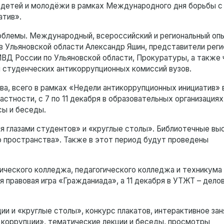
 детей и молодёжи в рамках Международного дня борьбы с
атив».
облемы. Международный, всероссийский и региональный оп
 Ульяновской области Александр Яшин, представители реги
ВД России по Ульяновской области, Прокуратуры, а также 
 студенческих антикоррупционных комиссий вузов.
а, всего в рамках «Недели антикоррупционных инициатив» 
астности, с 7 по 11 декабря в образовательных организация
сы и беседы.
я глазами студентов» и «круглые столы». Библиотечные вы
о пространства». Также в этот период будут проведены
гического колледжа, педагогического колледжа и техникума
правовая игра «Гражданиада», а 11 декабря в УТЖТ – делов
и и «круглые столы», конкурс плакатов, интерактивное зан
коррупции», тематические лекции и беседы, просмотры