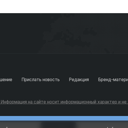
шение
Прислать новость
Редакция
Бренд-матер
. Информация на сайте носит информационный характер и н
Консультации
Добавить