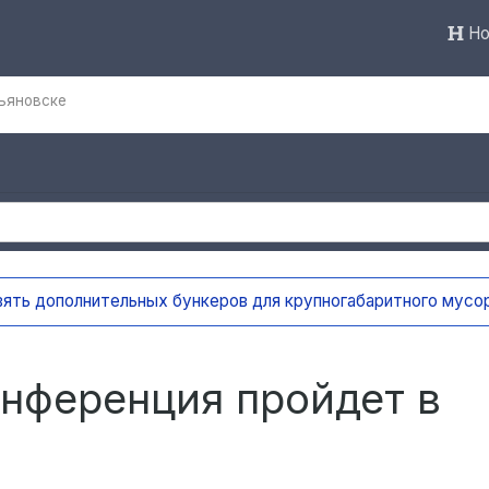
Но
ьяновске
На контейнерных площадках Ульян
нференция пройдет в