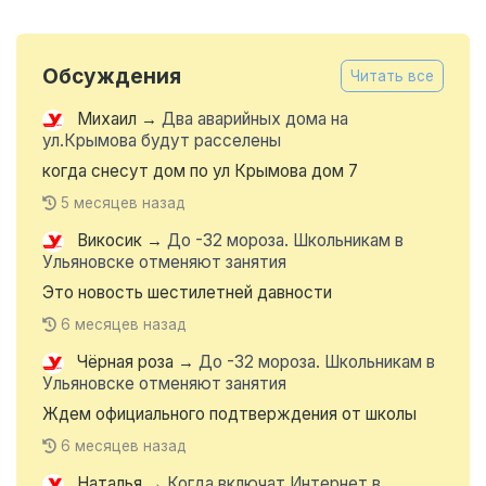
Обсуждения
Читать все
Михаил
→
Два аварийных дома на
ул.Крымова будут расселены
когда снесут дом по ул Крымова дом 7
5 месяцев назад
Викосик
→
До -32 мороза. Школьникам в
Ульяновске отменяют занятия
Это новость шестилетней давности
6 месяцев назад
Чёрная роза
→
До -32 мороза. Школьникам в
Ульяновске отменяют занятия
Ждем официального подтверждения от школы
6 месяцев назад
Наталья
→
Когда включат Интернет в