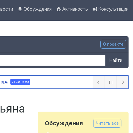
вости
Обсуждения
Активность
Консультации
О проекте
Найти
ра
21 час назад
тьяна
Обсуждения
Читать все