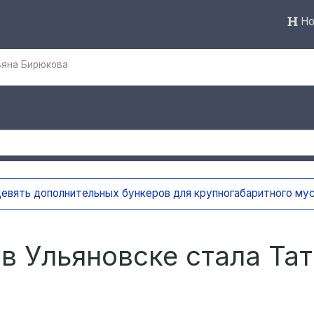
Но
ьяна Бирюкова
вять дополнительных бункеров для крупногабаритного мусо
в Ульяновске стала Та