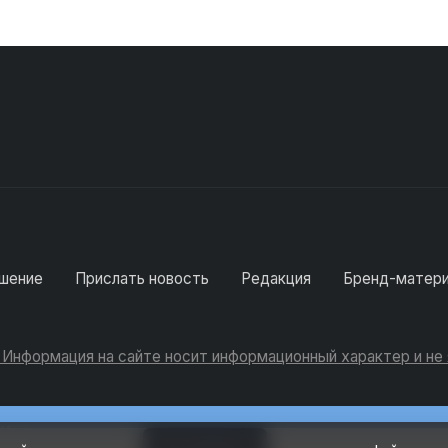
шение
Прислать новость
Редакция
Бренд-матер
. Информация на сайте носит информационный характер и н
Консультации
Добавить