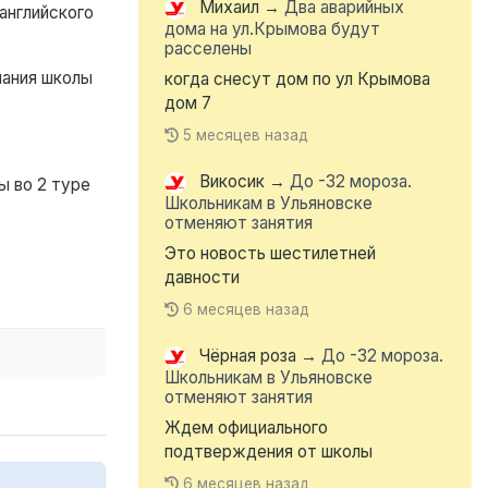
Михаил
→
Два аварийных
английского
дома на ул.Крымова будут
расселены
нания школы
когда снесут дом по ул Крымова
дом 7
5 месяцев назад
Викосик
→
До -32 мороза.
ы во 2 туре
Школьникам в Ульяновске
отменяют занятия
Это новость шестилетней
давности
6 месяцев назад
Чёрная роза
→
До -32 мороза.
Школьникам в Ульяновске
отменяют занятия
Ждем официального
подтверждения от школы
6 месяцев назад