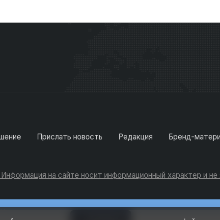
шение
Прислать новость
Редакция
Бренд-матер
. Информация на сайте носит информационный характер и н
Консультации
Добавить