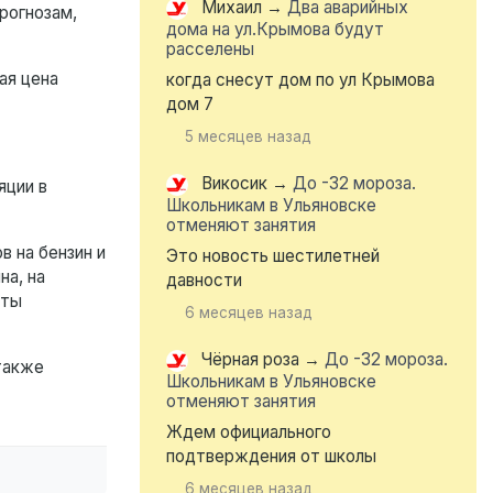
Михаил
→
Два аварийных
рогнозам,
дома на ул.Крымова будут
расселены
ая цена
когда снесут дом по ул Крымова
дом 7
5 месяцев назад
Викосик
→
До -32 мороза.
яции в
Школьникам в Ульяновске
отменяют занятия
в на бензин и
Это новость шестилетней
на, на
давности
аты
6 месяцев назад
Чёрная роза
→
До -32 мороза.
 также
Школьникам в Ульяновске
отменяют занятия
Ждем официального
подтверждения от школы
6 месяцев назад