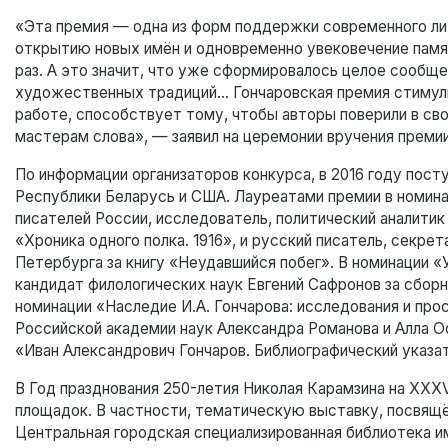
«Эта премия — одна из форм поддержки современного лит
открытию новых имён и одновременно увековечение памяти
раз. А это значит, что уже сформировалось целое сообщ
художественных традиций… Гончаровская премия стимул
работе, способствует тому, чтобы авторы поверили в сво
мастерам слова», — заявил на церемонии вручения преми
По информации организаторов конкурса, в 2016 году пост
Республики Беларусь и США. Лауреатами премии в номина
писателей России, исследователь, политический аналитик 
«Хроника одного полка. 1916», и русский писатель, секре
Петербурга за книгу «Неудавшийся побег». В номинации «
кандидат филологических наук Евгений Сафронов за сборн
номинации «Наследие И.А. Гончарова: исследования и п
Российской академии наук Александра Романова и Алла О
«Иван Александрович Гончаров. Библиографический указат
В Год празднования 250-летия Николая Карамзина на XXX
площадок. В частности, тематическую выставку, посвящён
Центральная городская специализированная библиотека им