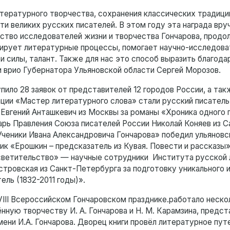
ературного творчества, сохранения классических традиций
 великих русских писателей. В этом году эта награда вруч
ество исследователей жизни и творчества Гончарова, продо
ирует литературные процессы, помогает научно-исследова
и силы, талант. Также для нас это способ выразить благода
и врио Губернатора Ульяновской области Сергей Морозов.
упило 28 заявок от представителей 12 городов России, а та
ции «Мастер литературного слова» стали русский писатель
Евгений Анташкевич из Москвы за романы «Хроника одного п
тарь Правления Союза писателей России Николай Коняев из С
Ученики Ивана Александровича Гончарова» победил ульяновс
ик «Ерошкин – предсказатель из Кувая. Повести и рассказы»
росветительство» — научные сотрудники Института русской
стровская из Санкт-Петербурга за подготовку уникального 
ель (1832-2011 годы)».
VIII Всероссийском Гончаровском празднике.работало неско
ную творчеству И. А. Гончарова и Н. М. Карамзина, предст
ени И.А. Гончарова. Дворец книги провёл литературное пут