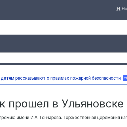
Но
льяновске открыли мемориальную доску в честь поэта и д
к прошел в Ульяновске
ремию имени И.А. Гончарова. Торжественная церемония на