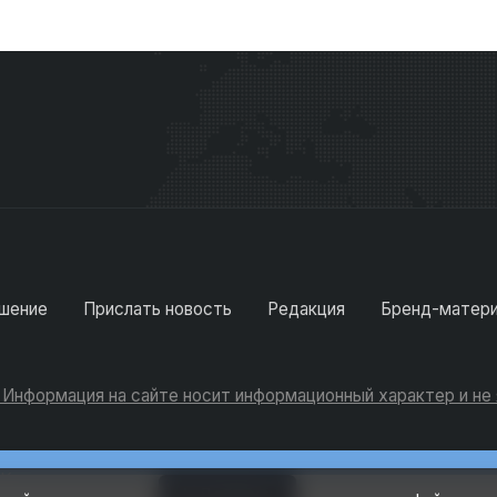
шение
Прислать новость
Редакция
Бренд-матер
. Информация на сайте носит информационный характер и н
Консультации
Добавить