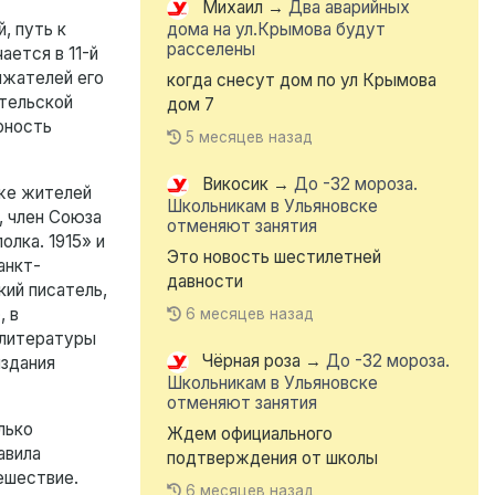
Михаил
→
Два аварийных
, путь к
дома на ул.Крымова будут
расселены
ается в 11-й
лжателей его
когда снесут дом по ул Крымова
тельской
дом 7
рность
5 месяцев назад
Викосик
→
До -32 мороза.
кже жителей
Школьникам в Ульяновске
, член Союза
отменяют занятия
олка. 1915» и
Это новость шестилетней
анкт-
давности
кий писатель,
, в
6 месяцев назад
 литературы
Чёрная роза
→
До -32 мороза.
издания
Школьникам в Ульяновске
отменяют занятия
лько
Ждем официального
авила
подтверждения от школы
ешествие.
6 месяцев назад