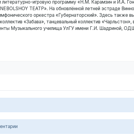
 литературно-игровую программу «Н.М. Карамзин и И.А. Гон
 «NEBOLSHOY ТЕАТР». На обновлённой летней эстраде Винн
симфонического оркестра «Губернаторский». Здесь также в
коллектив «Забава», танцевальный коллектив «Чарльстон», 
денты Музыкального училища УлГУ имени Г.И. Шадриной, ОД
ентарии