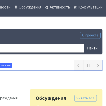
вости
Обсуждения
Активность
Консультации
О проекте
Найти
екабриста Рылеева
21 час назад
Обсуждения
граждения
Читать все