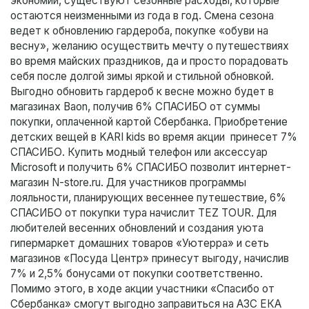
экономии, существуют сезонные расходы, которые
остаются неизменными из года в год. Смена сезона
ведет к обновлению гардероба, покупке «обуви на
весну», желанию осуществить мечту о путешествиях
во время майских праздников, да и просто порадовать
себя после долгой зимы яркой и стильной обновкой.
Выгодно обновить гардероб к весне можно будет в
магазинах Baon, получив 6% СПАСИБО от суммы
покупки, оплаченной картой Сбербанка. Приобретение
детских вещей в KARI kids во время акции принесет 7%
СПАСИБО. Купить модный телефон или аксессуар
Microsoft и получить 6% СПАСИБО позволит интернет-
магазин N-store.ru. Для участников программы
лояльности, планирующих весеннее путешествие, 6%
СПАСИБО от покупки тура начислит TEZ TOUR. Для
любителей весенних обновлений и создания уюта
гипермаркет домашних товаров «Уютерра» и сеть
магазинов «Посуда Центр» принесут выгоду, начислив
7% и 2,5% бонусами от покупки соответственно.
Помимо этого, в ходе акции участники «Спасибо от
Сбербанка» смогут выгодно заправиться на АЗС ЕКА