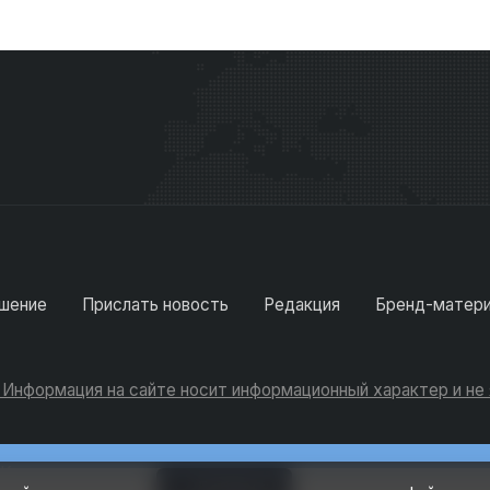
шение
Прислать новость
Редакция
Бренд-матер
. Информация на сайте носит информационный характер и н
Консультации
Добавить