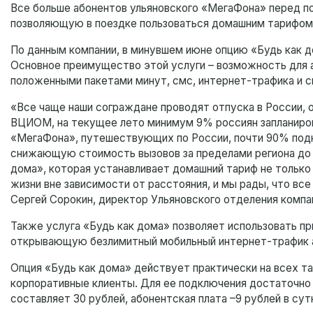
Все больше абонентов ульяновского «МегаФона» перед п
позволяющую в поездке пользоваться домашним тарифом
По данным компании, в минувшем июне опцию «Будь как до
Основное преимущество этой услуги – возможность для а
положенными пакетами минут, смс, интернет-трафика и с
«Все чаще наши сограждане проводят отпуска в России, о
ВЦИОМ, на текущее лето минимум 9% россиян запланиров
«МегаФона», путешествующих по России, почти 90% подк
снижающую стоимость вызовов за пределами региона до
дома», которая устанавливает домашний тариф не только 
жизни вне зависимости от расстояния, и мы рады, что в
Сергей Сорокин, директор Ульяновского отделения комп
Также услуга «Будь как дома» позволяет использовать пр
открывающую безлимитный мобильный интернет-трафик 
Опция «Будь как дома» действует практически на всех та
корпоративные клиенты. Для ее подключения достаточно
составляет 30 рублей, абонентская плата –9 рублей в су