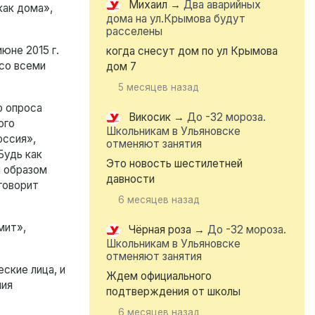
Михаил
→
Два аварийных
как дома»,
дома на ул.Крымова будут
расселены
юне 2015 г.
когда снесут дом по ул Крымова
со всеми
дом 7
5 месяцев назад
о опроса
Викосик
→
До -32 мороза.
ого
Школьникам в Ульяновске
оссия»,
отменяют занятия
Будь как
Это новость шестилетней
я образом
давности
говорит
6 месяцев назад
мит»,
Чёрная роза
→
До -32 мороза.
Школьникам в Ульяновске
отменяют занятия
ские лица, и
Ждем официального
ния
подтверждения от школы
6 месяцев назад