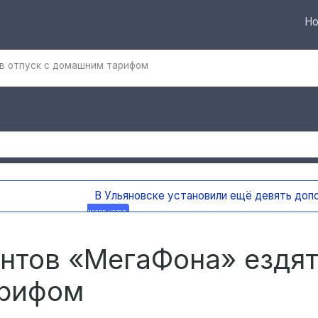
Но
 в отпуск с домашним тарифом
вять дополнительных бункеров для крупногабаритного мусо
ентов «МегаФона» ездят
арифом