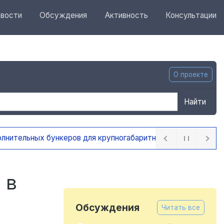
вости
Обсуждения
Активность
Консультации
О проекте
Найти
ра
6 часов назад
 в
Обсуждения
Читать все