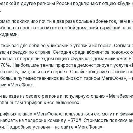
оездкой в другие регионы России подключают опцию «Будь 
.
ма» подключило почти в два раза больше абонентов, чем в и
бонента просто «возить» с собой домашний тарифный план 
кидками.
ткрывая для себя ее уникальные уголки и историю. Согласн
али поездки по стране. Сегодня среди абонентов поволжск
лючают перед выездом опцию «Будь как дома» или «Вся Р
 70%. Наибольшие темпы прироста демонстрирует услуга «
на связь, смс, но и на интернет. Онлайн-общение становитс
се больше путешественников выбирают тарифы МегаФона», – 
ании «МегаФон».
и выезде из своего региона и популярную опцию «Мегабезли
абонентам тарифов «Все включено».
рифных планах «МегаФона», пользоваться ею могут и физиче
 набрать на телефоне команду *570#. Стоимость подключе
тки. Подробные условия – на сайте «МегаФона».