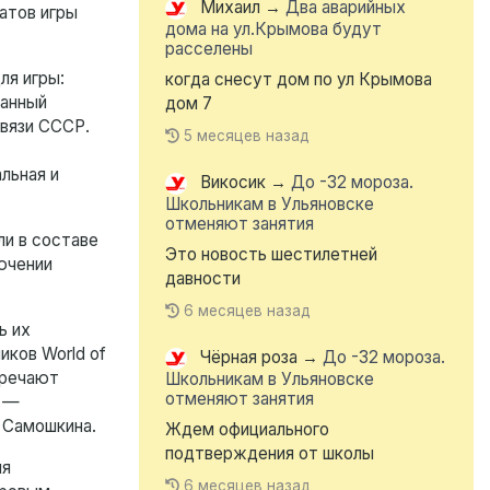
Михаил
→
Два аварийных
атов игры
дома на ул.Крымова будут
расселены
ля игры:
когда снесут дом по ул Крымова
чанный
дом 7
связи СССР.
5 месяцев назад
льная и
Викосик
→
До -32 мороза.
Школьникам в Ульяновске
отменяют занятия
и в составе
Это новость шестилетней
ючении
давности
6 месяцев назад
ь их
иков World of
Чёрная роза
→
До -32 мороза.
тречают
Школьникам в Ульяновске
отменяют занятия
, —
 Самошкина.
Ждем официального
подтверждения от школы
ля
6 месяцев назад