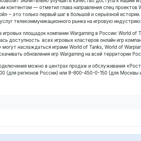
позволит значительно улучшить качество доступа к нашим и
м контентом — отметил глава направления спец проектов W
й» – это только первый шаг в большой и серьёзной истории.
услуг телекоммуникационного рынка на игровую индустрию
игровых площадок компании Wargaming в России: World of T
илась доступность всех игровых кластеров онлайн игр компа
огут наслаждаться играми World of Tanks, World of Warplan
 скачивать обновления игр Wargaming на всей территории Рос
подключения можно в центрах продаж и обслуживания «Рост
00 (для регионов России) или 8-800-450-0-150 (для Москвы 