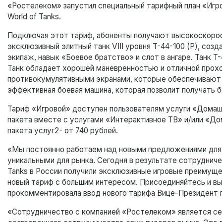
«Ростелеком» запустил специальный тарифный план «Игро
World of Tanks.
Подключая этот тариф, абоненты получают высокоскорос
эксклюзивный элитный танк VIII уровня T-44-100 (Р), со
экипаж, навык «Боевое братство» и слот в ангаре. Танк 
Танк обладает хорошей маневренностью и отличной прох
противокумулятивными экранами, которые обеспечивают д
эффективная боевая машина, которая позволит получать бо
Тариф «Игровой» доступен пользователям услуги «Домаш
пакета вместе с услугами «Интерактивное ТВ» и/или «До
пакета услуг2- от 740 рублей.
«Мы постоянно работаем над новыми предложениями для с
уникальными для рынка. Сегодня в результате сотрудниче
Tanks в России получили эксклюзивные игровые преимущ
новый тариф с большим интересом. Присоединяйтесь и в
прокомментировала ввод нового тарифа Вице-Президент
«Сотрудничество с компанией «Ростелеком» является се