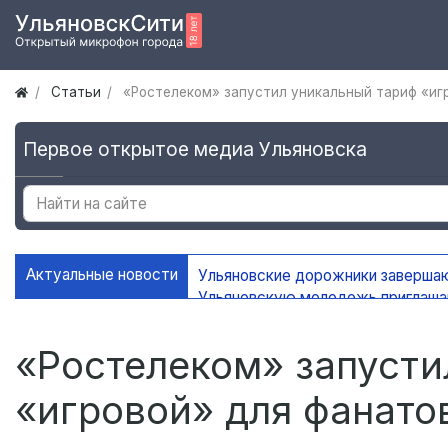
Статьи
«Ростелеком» запустил уникальный тариф «иг
Первое открытое медиа Ульяновска
Актуальные новости
Ульяновские дорожники заверша
Ульяновскую молодежь приглаш
УлГУ получил федеральную подд
В Ульяновске сохранится жаркая
«Ростелеком» запусти
«игровой» для фанато