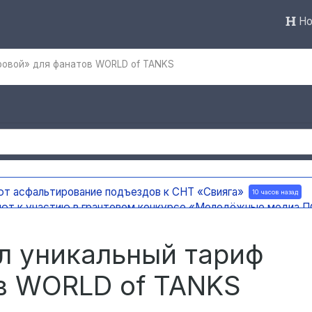
Но
ровой» для фанатов WORLD of TANKS
ют асфальтирование подъездов к СНТ «Свияга»
10 часов назад
ают к участию в грантовом конкурсе «Молодёжные медиа
ержку на создание отечественного ПЦР-анализатора
10 часов 
 погода
10 часов назад
л уникальный тариф
в WORLD of TANKS