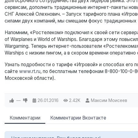
долгосрочного сотрудничества двух лидеров рынка. Это 
сервисам, дополнить традиционные интернет-пакеты новы
СНГ Алексей Олехнович. – Запуск тарифного плана «Игрово
силами двух компаний, мы смещаем фокус традиционных 
Напомним, «Ростелеком» подключил к своей сети сервера 
of Warplanes и World of Warships. Благодаря этому повыс
Wargaming. Теперь интернет-пользователи «Ростелекома» м
Warships с низким пингом, а в скором времени оперативно
Узнать подробности о тарифе «Игровой» и способах его 
сайте
www.rt.ru
, по бесплатным телефонам 8-800-100-0-8
Московской области).
—
26.01.2016
2.42K
Максим Моисеев
Комментарии
Комментарии Вконтакте