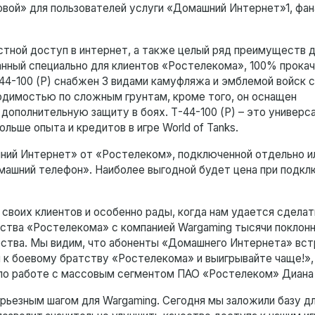
вой» для пользователей услуги «Домашний Интернет»1, фан
тной доступ в интернет, а также целый ряд преимуществ д
зданный специально для клиентов «Ростелекома», 100% прока
T-44-100 (Р) снабжен 3 видами камуфляжа и эмблемой войск 
одимостью по сложным грунтам, кроме того, он оснащен
ополнительную защиту в боях. Т-44-100 (Р) – это универса
льше опыта и кредитов в игре World of Tanks.
ний Интернет» от «Ростелеком», подключенной отдельно ил
машний телефон». Наиболее выгодной будет цена при подкл
воих клиентов и особенно рады, когда нам удается сделат
ства «Ростелекома» с компанией Wargaming тысячи поклонн
ества. Мы видим, что абоненты «Домашнего Интернета» вс
ы к боевому братству «Ростелекома» и выигрывайте чаще!»
 по работе с массовым сегментом ПАО «Ростелеком» Диана
рьезным шагом для Wargaming. Сегодня мы заложили базу д