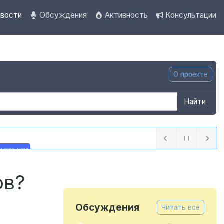
вости
Обсуждения
Активность
Консультации
О проекте
Найти
 часов назад
ов?
Обсуждения
Читать все