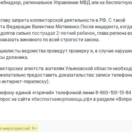
ребнадзор, региональное Управление МВД или на бесплатну
тиву запрета коллекторской деятельности в РФ. С такой
ета Федерации Валентина Матвиенко.После инцидента, когда
 долгов сильно
пострадал 2-летний ребенок
, глава региона в
аказать виновного по всей строгости закона.
циалисты ведомства проведут проверку и, в случае нарушен
сы должника.
ллекторских агентств жителям Ульяновской области необхо
 (желательно предоставить доказательства: записи телефон
и интернет-переписку).
фону единой «горячей» телефонной линии 8-800-100-13-84 
опрос на сайте «
бесплатнаяюрпомощь.рф
» в разделе «Вопр
я мероприятий: 6+