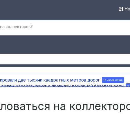
Но
на коллекторов?
тировали две тысячи квадратных метров дорог
17 часов назад
а детям рассказывают о правилах пожарной безопасности
18
ную доску в честь поэта и декабриста Рылеева
18 часов назад
е по улице Ефремова
18 часов назад
ловаться на коллектор