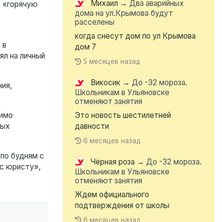
Михаил
→
Два аварийных
ю «горячую
дома на ул.Крымова будут
расселены
когда снесут дом по ул Крымова
 в
дом 7
зял на личный
5 месяцев назад
Викосик
→
До -32 мороза.
ия,
Школьникам в Ульяновске
отменяют занятия
димо
Это новость шестилетней
ных
давности
6 месяцев назад
по будням с
Чёрная роза
→
До -32 мороза.
ос юристу»,
Школьникам в Ульяновске
отменяют занятия
Ждем официального
подтверждения от школы
6 месяцев назад