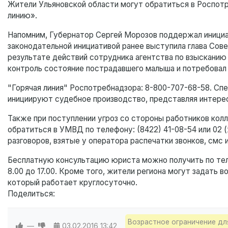
Жители Ульяновской области могут обратиться в Роспот
линию».
Напомним, Губернатор Сергей Морозов поддержал инициа
законодательной инициативой ранее выступила глава Сов
результате действий сотрудника агентства по взысканию
контроль состояние пострадавшего малыша и потребовал н
"Горячая линия" Роспотребнадзора: 8-800-707-68-58. Спе
инициируют судебное производство, представляя интере
Также при поступлении угроз со стороны работников ко
обратиться в УМВД по телефону: (8422) 41-08-54 или 02
разговоров, взятые у оператора распечатки звонков, смс 
Бесплатную консультацию юриста можно получить по теле
8.00 до 17.00. Кроме того, жители региона могут задать в
который работает круглосуточно.
Поделиться:
Возрастное ограничение дл
—
03.02.2016
13:42